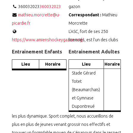
360032023
360032023
gazon
mathieu.morcrette@u-
Correspondant :
Mathieu
picardie.fr
Morcrette
L'ASC, fort de ses 250
https://www.amienshockeygazon.org/
licenciés, est l'un des clubs
Entrainement Enfants
Entrainement Adultes
Lieu
Horaire
Lieu
Horaire
Stade Gérard
Totet
(Beaumarchais)
et Gymnase
Dupontreué
les plus dynamique. Sport complet, nous accueillons de
plus en plus de jeunes venant grossir nos effectifs et
trouver un formidable moyen de s'épanouir dans le respect