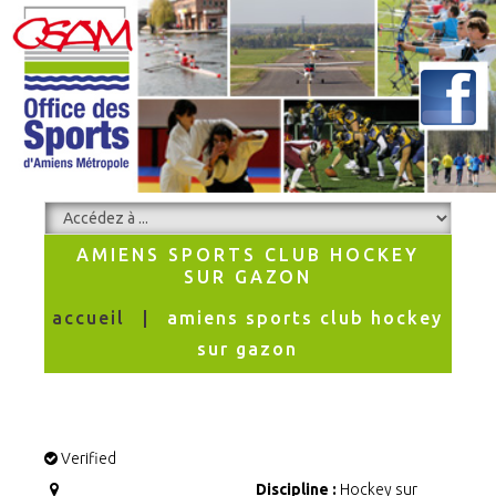
AMIENS SPORTS CLUB HOCKEY
SUR GAZON
accueil
amiens sports club hockey
sur gazon
Verified
Discipline :
Hockey sur