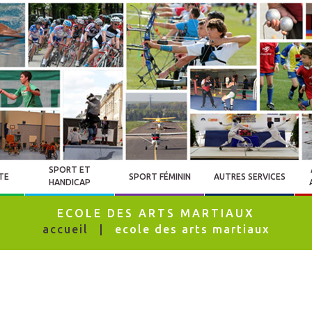
SPORT ET
TE
SPORT FÉMININ
AUTRES SERVICES
HANDICAP
ECOLE DES ARTS MARTIAUX
accueil
ecole des arts martiaux