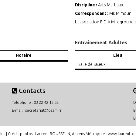
Discipline :
Arts Martiaux
Correspondant :
Mr. Mimouni
L'association E D A M regroupe d
Entrainement Adultes
Horaire
Lieu
Salle de Saleux
Contacts
Téléphone : 03 22 42 13 52
D
E-mail :
secretariat@osam.fr
B
B
les
| Crédit photos : Laurent ROUSSELIN, Amiens Métropole :
www.laurentrous